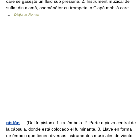
care se găseşte un fluid sub presiune. 2. Instrument muzical de
suflat din alamă, asemănător cu trompeta. ♦ Clapă mobilă care…
…
Dicționar Român
pistón
— (Del fr. piston). 1. m. émbolo. 2. Parte o pieza central de
la cápsula, donde está colocado el fulminante. 3. Llave en forma
de émbolo que tienen diversos instrumentos musicales de viento.