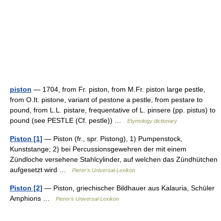
piston
— 1704, from Fr. piston, from M.Fr. piston large pestle,
from O.It. pistone, variant of pestone a pestle, from pestare to
pound, from L.L. pistare, frequentative of L. pinsere (pp. pistus) to
pound (see PESTLE (Cf. pestle)) …
Etymology dictionary
Piston [1]
— Piston (fr., spr. Pistong), 1) Pumpenstock,
Kunststange; 2) bei Percussionsgewehren der mit einem
Zündloche versehene Stahlcylinder, auf welchen das Zündhütchen
aufgesetzt wird …
Pierer's Universal-Lexikon
Piston [2]
— Piston, griechischer Bildhauer aus Kalauria, Schüler
Amphions …
Pierer's Universal-Lexikon