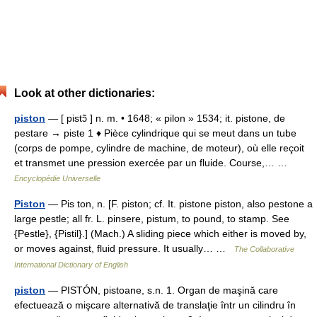
Look at other dictionaries:
piston
— [ pistɔ̃ ] n. m. • 1648; « pilon » 1534; it. pistone, de
pestare → piste 1 ♦ Pièce cylindrique qui se meut dans un tube
(corps de pompe, cylindre de machine, de moteur), où elle reçoit
et transmet une pression exercée par un fluide. Course,… …
Encyclopédie Universelle
Piston
— Pis ton, n. [F. piston; cf. It. pistone piston, also pestone a
large pestle; all fr. L. pinsere, pistum, to pound, to stamp. See
{Pestle}, {Pistil}.] (Mach.) A sliding piece which either is moved by,
or moves against, fluid pressure. It usually… …
The Collaborative
International Dictionary of English
piston
— PISTÓN, pistoane, s.n. 1. Organ de maşină care
efectuează o mişcare alternativă de translaţie într un cilindru în