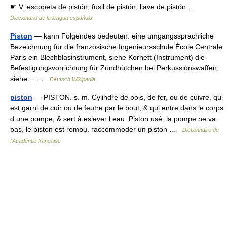
☛ V. escopeta de pistón, fusil de pistón, llave de pistón …
Diccionario de la lengua española
Piston
— kann Folgendes bedeuten: eine umgangssprachliche
Bezeichnung für die französische Ingenieursschule École Centrale
Paris ein Blechblasinstrument, siehe Kornett (Instrument) die
Befestigungsvorrichtung für Zündhütchen bei Perkussionswaffen,
siehe… …
Deutsch Wikipedia
piston
— PISTON. s. m. Cylindre de bois, de fer, ou de cuivre, qui
est garni de cuir ou de feutre par le bout, & qui entre dans le corps
d une pompe; & sert à eslever l eau. Piston usé. la pompe ne va
pas, le piston est rompu. raccommoder un piston …
Dictionnaire de
l'Académie française