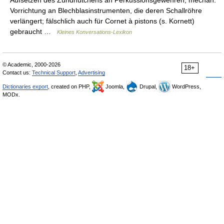
Aufsetzen des Zündhütchens an Perkussionsgewehren; mechan.
Vorrichtung an Blechblasinstrumenten, die deren Schallröhre
verlängert; fälschlich auch für Cornet à pistons (s. Kornett)
gebraucht …
Kleines Konversations-Lexikon
© Academic, 2000-2026
18+
Contact us:
Technical Support
,
Advertising
Dictionaries export
, created on PHP,
Joomla,
Drupal,
WordPress,
MODx.