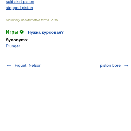
split skirt piston
stepped piston
Dictionary of automotive terms
.
2015
.
Игры ⚽
Нужна курсовая?
Synonyms
:
Plunger
Piquet, Nelson
piston bore