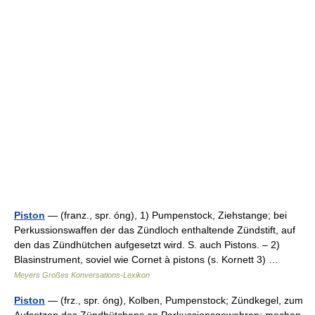
Piston
— (franz., spr. óng), 1) Pumpenstock, Ziehstange; bei
Perkussionswaffen der das Zündloch enthaltende Zündstift, auf
den das Zündhütchen aufgesetzt wird. S. auch Pistons. – 2)
Blasinstrument, soviel wie Cornet à pistons (s. Kornett 3) …
Meyers Großes Konversations-Lexikon
Piston
— (frz., spr. óng), Kolben, Pumpenstock; Zündkegel, zum